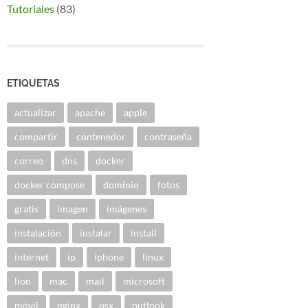
Tutoriales
(83)
ETIQUETAS
actualizar
apache
apple
compartir
contenedor
contraseña
correo
dns
docker
docker compose
dominio
fotos
gratis
imagen
imágenes
instalación
instalar
install
internet
ip
iphone
linux
lion
mac
mail
microsoft
móvil
nginx
osx
outlook