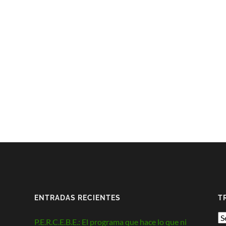
ENTRADAS RECIENTES
T
P.E.R.C.E.B.E.: El programa que hace lo que ni