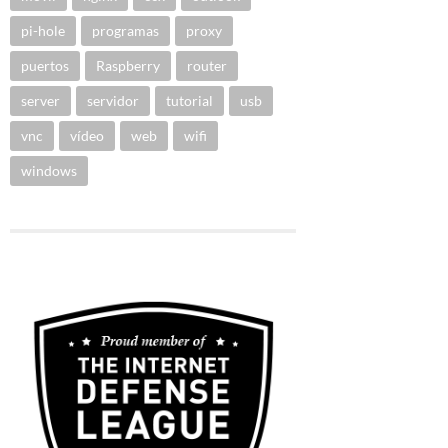
pi-hole
programas
proxy
puertos
Raspberry
router
server
servidor
tutorial
usb
vnc
vídeo
web
wifi
windows