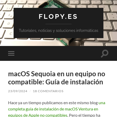
FLOPY.ES
Tutoriales, noticias y soluciones informáticas
Altern
Alternar
el
el
campo
menú
de
móvil
búsqu
macOS Sequoia en un equipo no
compatible: Guía de instalación
23/09/2024
/
18 COMENTARIOS
Hace ya un tiempo publicamos en este mismo blog
una
completa guía de instalación de macOS Ventura en
equipos de Apple no compatibles
. Pero el tiempo ha