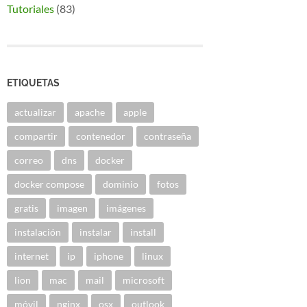
Tutoriales
(83)
ETIQUETAS
actualizar
apache
apple
compartir
contenedor
contraseña
correo
dns
docker
docker compose
dominio
fotos
gratis
imagen
imágenes
instalación
instalar
install
internet
ip
iphone
linux
lion
mac
mail
microsoft
móvil
nginx
osx
outlook