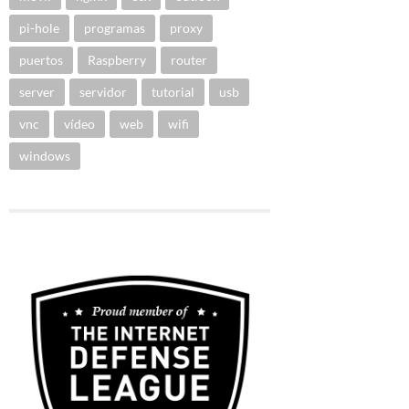
pi-hole
programas
proxy
puertos
Raspberry
router
server
servidor
tutorial
usb
vnc
vídeo
web
wifi
windows