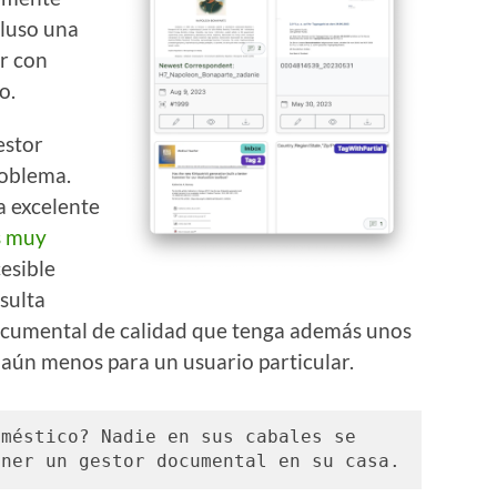
cluso una
r con
o.
estor
roblema.
 excelente
s muy
cesible
sulta
ocumental de calidad que tenga además unos
aún menos para un usuario particular.
méstico? Nadie en sus cabales se 
gastaría una fortuna para tener un gestor documental en su casa. 