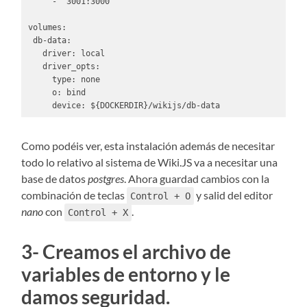
     - "3001:3000"

volumes:

 db-data:

   driver: local

   driver_opts:

     type: none

     o: bind

     device: ${DOCKERDIR}/wikijs/db-data
Como podéis ver, esta instalación además de necesitar
todo lo relativo al sistema de Wiki.JS va a necesitar una
base de datos
postgres
. Ahora guardad cambios con la
combinación de teclas
y salid del editor
Control + O
nano
con
.
Control + X
3- Creamos el archivo de
variables de entorno y le
damos seguridad.