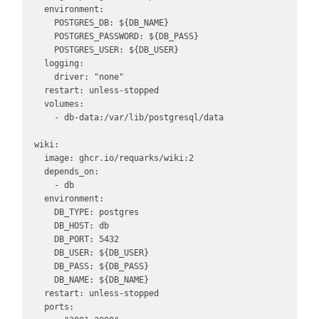
   environment:

     POSTGRES_DB: ${DB_NAME}

     POSTGRES_PASSWORD: ${DB_PASS}

     POSTGRES_USER: ${DB_USER}

   logging:

     driver: "none"

   restart: unless-stopped

   volumes:

     - db-data:/var/lib/postgresql/data

 wiki:

   image: ghcr.io/requarks/wiki:2

   depends_on:

     - db

   environment:

     DB_TYPE: postgres

     DB_HOST: db

     DB_PORT: 5432

     DB_USER: ${DB_USER}

     DB_PASS: ${DB_PASS}

     DB_NAME: ${DB_NAME}

   restart: unless-stopped

   ports:
