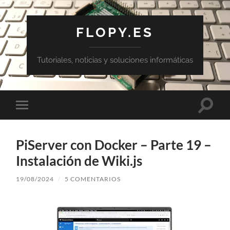
FLOPY.ES
Tutoriales, noticias y soluciones informáticas
Altern
Alternar
el
el
campo
menú
de
móvil
búsqu
PiServer con Docker – Parte 19 –
Instalación de Wiki.js
19/08/2024
/
5 COMENTARIOS