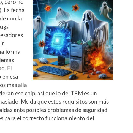
o, pero no
. La fecha
de con la
bugs
cesadores
ir
na forma
blemas
d. El
o en esa
os más alla
vieran ese chip, así que lo del TPM es un
emasiado. Me da que estos requisitos son más
paldas ante posibles problemas de seguridad
es para el correcto funcionamiento del