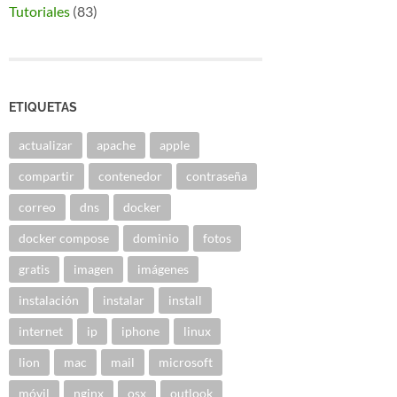
Tutoriales
(83)
ETIQUETAS
actualizar
apache
apple
compartir
contenedor
contraseña
correo
dns
docker
docker compose
dominio
fotos
gratis
imagen
imágenes
instalación
instalar
install
internet
ip
iphone
linux
lion
mac
mail
microsoft
móvil
nginx
osx
outlook