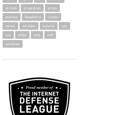
pi-hole
programas
proxy
puertos
Raspberry
router
server
servidor
tutorial
usb
vnc
vídeo
web
wifi
windows