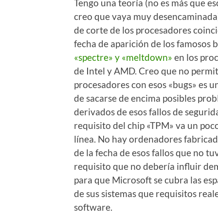
Tengo una teoría (no es más que es
creo que vaya muy desencaminada)
de corte de los procesadores coinci
fecha de aparición de los famosos 
«spectre» y «meltdown»
en los pro
de Intel y AMD. Creo que no permit
procesadores con esos «bugs» es u
de sacarse de encima posibles pro
derivados de esos fallos de segurida
requisito del chip «TPM» va un poc
línea. No hay ordenadores fabricad
de la fecha de esos fallos que no tu
requisito que no debería influir d
para que Microsoft se cubra las es
de sus sistemas que requisitos real
software.