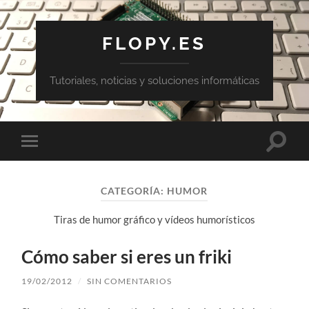
FLOPY.ES
Tutoriales, noticias y soluciones informáticas
Altern
Alternar
el
el
campo
menú
de
móvil
búsqu
CATEGORÍA:
HUMOR
Tiras de humor gráfico y vídeos humorísticos
Cómo saber si eres un friki
19/02/2012
/
SIN COMENTARIOS