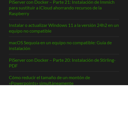
PiServer con Docker – Parte 21: Instalación de Immich
para sustituir a iCloud ahorrando recursos de la
Raspberry
Instalar o actualizar Windows 11 a la versión 24h2 en un
equipo no compatible
macOS Sequoia en un equipo no compatible: Guía de
instalación
PiServer con Docker – Parte 20: Instalación de Stirling-
PDF
Cómo reducir el tamaño de un montón de
«Powerpoints» simultáneamente
TRADUCIR