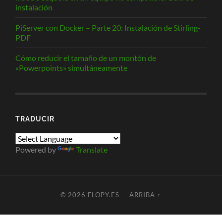
instalación
PiServer con Docker – Parte 20: Instalación de Stirling-
PDF
Cómo reducir el tamaño de un montón de
«Powerpoints» simultáneamente
TRADUCIR
Powered by
Translate
© 2026
FLOPY.ES
—
ARRIBA ↑