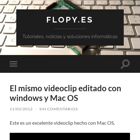
FLOPY.ES
Tutoriales, noticias y soluciones informáticas
Altern
Alternar
el
el
campo
menú
de
móvil
búsqu
El mismo videoclip editado con
windows y Mac OS
11/02/2012
/
SIN COMENTARIOS
Este es un excelente videoclip hecho con Mac OS.