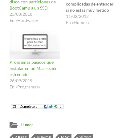
disco con particiones de
complicadas de entender
BootCamp a un SSD
si no estás muy metido
25/03/2018
con el tema de la
11/02/2012
En «Hardware»
informática, pero es que
En «Humor»
la de hoy es buenísima. Os
la dejo aquí Eso me
recuerda la de gente con
equipos informáticos más
o…
Programas básicos que
instalar en un Mac recién
estrenado
26/09/2019
En «Programas»
Humor
APPLE
HUMOR
MAC
VÍDEO