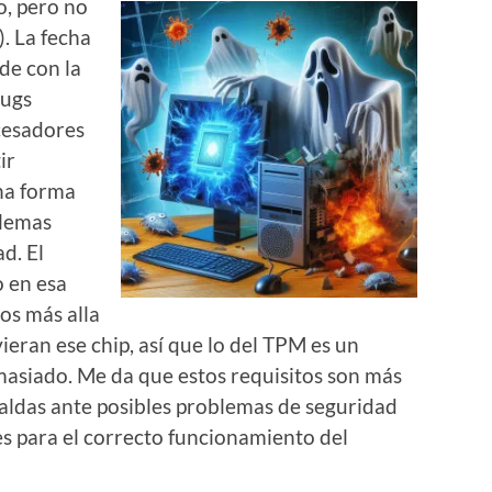
o, pero no
. La fecha
de con la
bugs
cesadores
ir
na forma
blemas
d. El
o en esa
os más alla
vieran ese chip, así que lo del TPM es un
emasiado. Me da que estos requisitos son más
paldas ante posibles problemas de seguridad
es para el correcto funcionamiento del