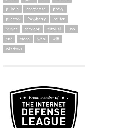
pi-hole
programas
proxy
puertos
Raspberry
router
server
servidor
tutorial
usb
vnc
vídeo
web
wifi
windows