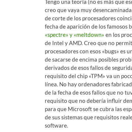
Tengo una teoría (no es más que es
creo que vaya muy desencaminada)
de corte de los procesadores coinci
fecha de aparición de los famosos 
«spectre» y «meltdown»
en los pro
de Intel y AMD. Creo que no permit
procesadores con esos «bugs» es u
de sacarse de encima posibles pro
derivados de esos fallos de segurida
requisito del chip «TPM» va un poc
línea. No hay ordenadores fabricad
de la fecha de esos fallos que no tu
requisito que no debería influir d
para que Microsoft se cubra las es
de sus sistemas que requisitos real
software.