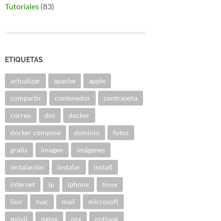
Tutoriales
(83)
ETIQUETAS
actualizar
apache
apple
compartir
contenedor
contraseña
correo
dns
docker
docker compose
dominio
fotos
gratis
imagen
imágenes
instalación
instalar
install
internet
ip
iphone
linux
lion
mac
mail
microsoft
móvil
nginx
osx
outlook