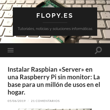
FLOPY.ES
Tutoriales, noticias y soluciones informáticas
Altern
Alternar
el
el
campo
menú
de
móvil
búsqu
Instalar Raspbian «Server» en
una Raspberry Pi sin monitor: La
base para un millón de usos en el
hogar.
05/06/2019
/
21 COMENTARIOS