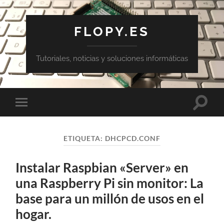
FLOPY.ES
Tutoriales, noticias y soluciones informáticas
Altern
Alternar
el
el
campo
menú
de
móvil
búsqu
ETIQUETA:
DHCPCD.CONF
Instalar Raspbian «Server» en
una Raspberry Pi sin monitor: La
base para un millón de usos en el
hogar.