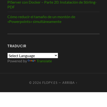
PiServer con Docker – Parte 20: Instalación de Stirling-
PDF
Cómo reducir el tamaño de un montón de
«Powerpoints» simultáneamente
TRADUCIR
Powered by
Translate
© 2026
FLOPY.ES
—
ARRIBA ↑