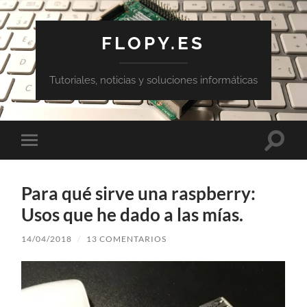
FLOPY.ES
Tutoriales, noticias y soluciones informáticas
Altern
Alternar
el
el
campo
menú
de
móvil
búsqu
Para qué sirve una raspberry:
Usos que he dado a las mías.
14/04/2018
/
13 COMENTARIOS