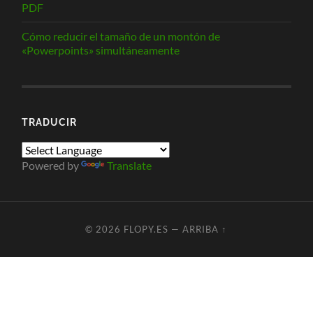
PDF
Cómo reducir el tamaño de un montón de
«Powerpoints» simultáneamente
TRADUCIR
Powered by
Translate
© 2026
FLOPY.ES
—
ARRIBA ↑