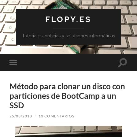
FLOPY.ES
Tutoriales, noticias y soluciones informáticas
Altern
Alternar
el
el
campo
menú
de
móvil
búsqu
Método para clonar un disco con
particiones de BootCamp a un
SSD
25/03/2018
/
13 COMENTARIOS