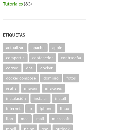
Tutoriales
(83)
ETIQUETAS
actualizar
apache
apple
compartir
contenedor
contraseña
correo
dns
docker
docker compose
dominio
fotos
gratis
imagen
imágenes
instalación
instalar
install
internet
ip
iphone
linux
lion
mac
mail
microsoft
móvil
nginx
osx
outlook