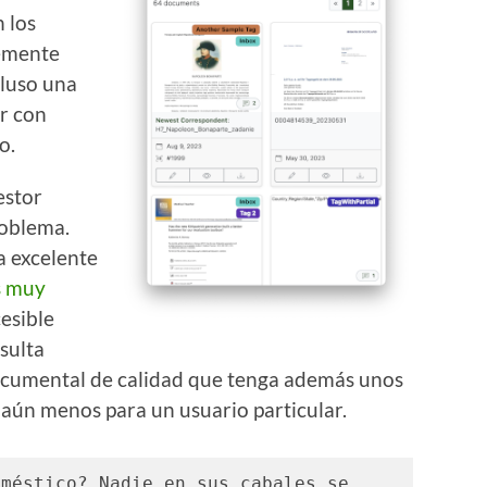
 los
memente
cluso una
r con
o.
estor
roblema.
 excelente
s muy
cesible
sulta
ocumental de calidad que tenga además unos
aún menos para un usuario particular.
méstico? Nadie en sus cabales se 