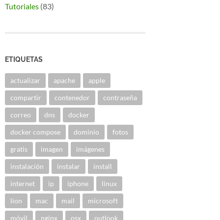
Tutoriales
(83)
ETIQUETAS
actualizar
apache
apple
compartir
contenedor
contraseña
correo
dns
docker
docker compose
dominio
fotos
gratis
imagen
imágenes
instalación
instalar
install
internet
ip
iphone
linux
lion
mac
mail
microsoft
móvil
nginx
osx
outlook