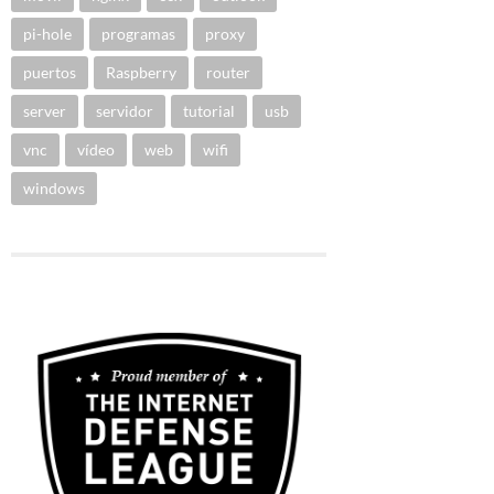
pi-hole
programas
proxy
puertos
Raspberry
router
server
servidor
tutorial
usb
vnc
vídeo
web
wifi
windows