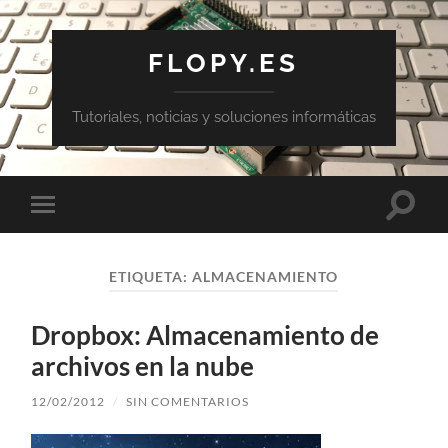
FLOPY.ES
Tutoriales, noticias y soluciones informáticas
Altern
Alternar
el
el
campo
menú
de
móvil
búsqu
ETIQUETA:
ALMACENAMIENTO
Dropbox: Almacenamiento de
archivos en la nube
12/02/2012
/
SIN COMENTARIOS