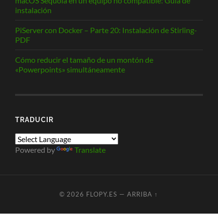
macOS Sequoia en un equipo no compatible: Guía de
instalación
PiServer con Docker – Parte 20: Instalación de Stirling-
PDF
Cómo reducir el tamaño de un montón de
«Powerpoints» simultáneamente
TRADUCIR
Powered by
Translate
© 2026
FLOPY.ES
—
ARRIBA ↑