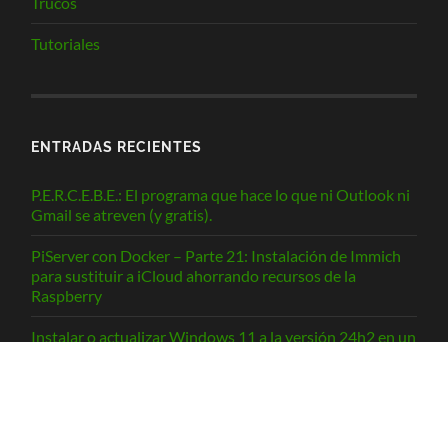
Trucos
Tutoriales
ENTRADAS RECIENTES
P.E.R.C.E.B.E.: El programa que hace lo que ni Outlook ni
Gmail se atreven (y gratis).
PiServer con Docker – Parte 21: Instalación de Immich
para sustituir a iCloud ahorrando recursos de la
Raspberry
Instalar o actualizar Windows 11 a la versión 24h2 en un
equipo no compatible
macOS Sequoia en un equipo no compatible: Guía de
instalación