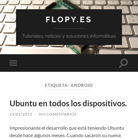
FLOPY.ES
Tutoriales, noticias y soluciones informáticas
Altern
Alternar
el
el
campo
menú
de
móvil
búsqu
ETIQUETA:
ANDROID
Ubuntu en todos los dispositivos.
23/02/2012
/
SIN COMENTARIOS
Impresionante el desarrollo que está teniendo Ubuntu
desde hace algunos meses. Cuando sacaron su nueva