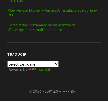
instalación
PiServer con Docker – Parte 20: Instalación de Stirling-
PDF
Cómo reducir el tamaño de un montón de
«Powerpoints» simultáneamente
TRADUCIR
Powered by
Translate
© 2026
FLOPY.ES
—
ARRIBA ↑