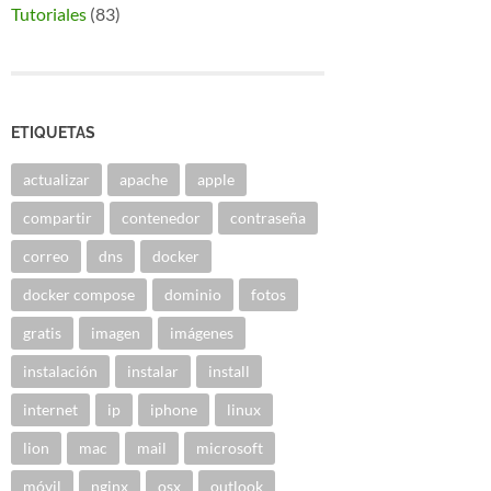
Tutoriales
(83)
ETIQUETAS
actualizar
apache
apple
compartir
contenedor
contraseña
correo
dns
docker
docker compose
dominio
fotos
gratis
imagen
imágenes
instalación
instalar
install
internet
ip
iphone
linux
lion
mac
mail
microsoft
móvil
nginx
osx
outlook