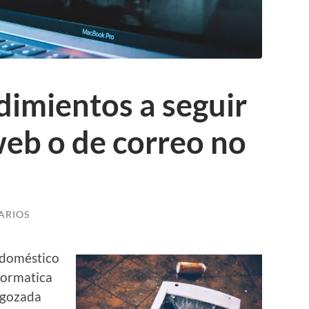
imientos a seguir
 web o de correo no
ARIOS
doméstico
nformatica
 gozada