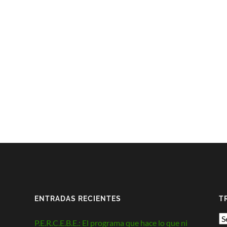
ENTRADAS RECIENTES
T
P.E.R.C.E.B.E.: El programa que hace lo que ni