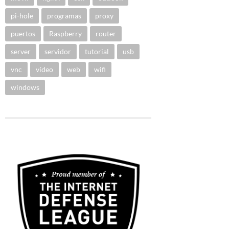
pi-hole
programas
proxy
puertos
Raspberry
router
server
servidor
tutorial
usb
vnc
vídeo
web
wifi
windows