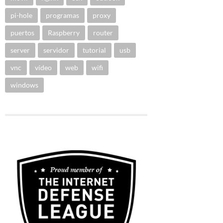
pi-hole
programas
proxy
puertos
Raspberry
router
server
servidor
tutorial
usb
vnc
vídeo
web
wifi
windows