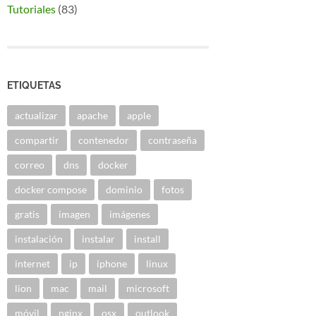
Tutoriales
(83)
ETIQUETAS
actualizar
apache
apple
compartir
contenedor
contraseña
correo
dns
docker
docker compose
dominio
fotos
gratis
imagen
imágenes
instalación
instalar
install
internet
ip
iphone
linux
lion
mac
mail
microsoft
móvil
nginx
osx
outlook