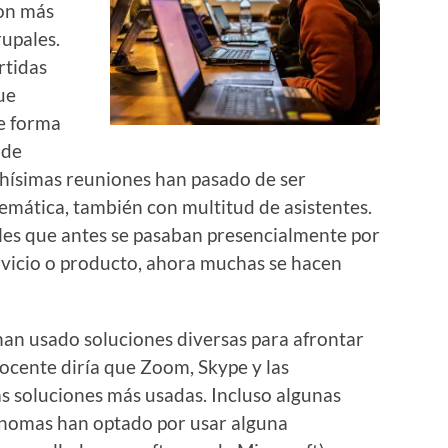
son más
rupales.
rtidas
ue
de forma
 de
chísimas reuniones han pasado de ser
emática, también con multitud de asistentes.
les que antes se pasaban presencialmente por
rvicio o producto, ahora muchas se hacen
han usado soluciones diversas para afrontar
docente diría que Zoom, Skype y las
s soluciones más usadas. Incluso algunas
nomas han optado por usar alguna