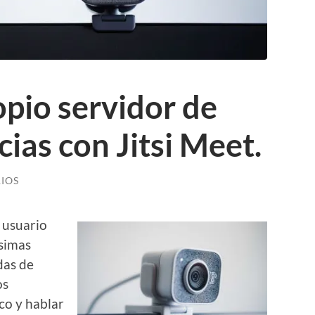
pio servidor de
ias con Jitsi Meet.
IOS
 usuario
simas
das de
os
co y hablar