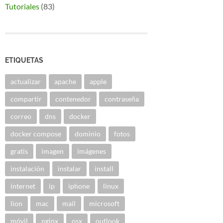
Tutoriales
(83)
ETIQUETAS
actualizar
apache
apple
compartir
contenedor
contraseña
correo
dns
docker
docker compose
dominio
fotos
gratis
imagen
imágenes
instalación
instalar
install
internet
ip
iphone
linux
lion
mac
mail
microsoft
móvil
nginx
osx
outlook