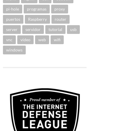
pi-hole
programas
proxy
puertos
Raspberry
router
server
servidor
tutorial
usb
vnc
vídeo
web
wifi
windows