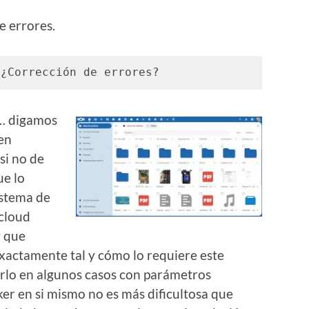
e errores.
 ¿Corrección de errores? 
s… digamos
 en
si no de
ue lo
istema de
cloud
y que
exactamente tal y cómo lo requiere este
arlo en algunos casos con parámetros
cker en si mismo no es más dificultosa que