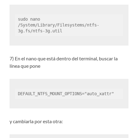
sudo nano 
/System/Library/Filesystems/ntfs-
3g.fs/ntfs-3g.util
7) En el nano que está dentro del terminal, buscar la
línea que pone
DEFAULT_NTFS_MOUNT_OPTIONS="auto_xattr"
y cambiarla por esta otra: