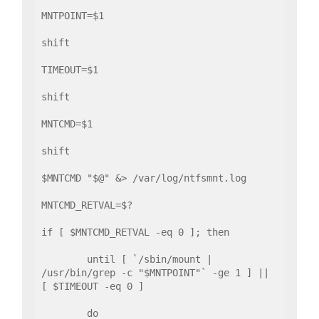
MNTPOINT=$1

shift

TIMEOUT=$1

shift

MNTCMD=$1

shift

$MNTCMD "$@" &> /var/log/ntfsmnt.log

MNTCMD_RETVAL=$?

if [ $MNTCMD_RETVAL -eq 0 ]; then

        until [ `/sbin/mount | 
/usr/bin/grep -c "$MNTPOINT"` -ge 1 ] || 
[ $TIMEOUT -eq 0 ]

        do
