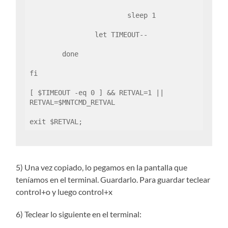
                        sleep 1

                let TIMEOUT--

        done

fi

[ $TIMEOUT -eq 0 ] && RETVAL=1 || 
RETVAL=$MNTCMD_RETVAL

exit $RETVAL;
5) Una vez copiado, lo pegamos en la pantalla que
teníamos en el terminal. Guardarlo. Para guardar teclear
control+o y luego control+x
6) Teclear lo siguiente en el terminal: