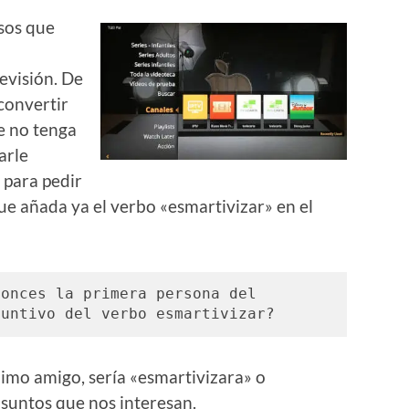
sos que
evisión. De
convertir
e no tenga
arle
 para pedir
e añada ya el verbo «esmartivizar» en el
onces la primera persona del 
juntivo del verbo esmartivizar?
mo amigo, sería «esmartivizara» o
asuntos que nos interesan.