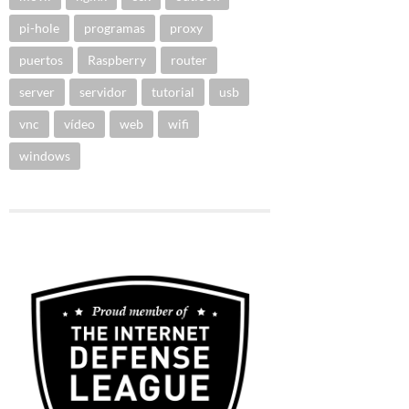
pi-hole
programas
proxy
puertos
Raspberry
router
server
servidor
tutorial
usb
vnc
vídeo
web
wifi
windows