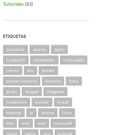
Tutoriales
(83)
ETIQUETAS
actualizar
apache
apple
compartir
contenedor
contraseña
correo
dns
docker
docker compose
dominio
fotos
gratis
imagen
imágenes
instalación
instalar
install
internet
ip
iphone
linux
lion
mac
mail
microsoft
móvil
nginx
osx
outlook