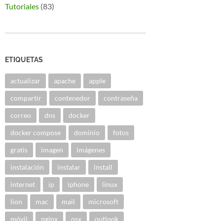
Tutoriales
(83)
ETIQUETAS
actualizar
apache
apple
compartir
contenedor
contraseña
correo
dns
docker
docker compose
dominio
fotos
gratis
imagen
imágenes
instalación
instalar
install
internet
ip
iphone
linux
lion
mac
mail
microsoft
móvil
nginx
osx
outlook