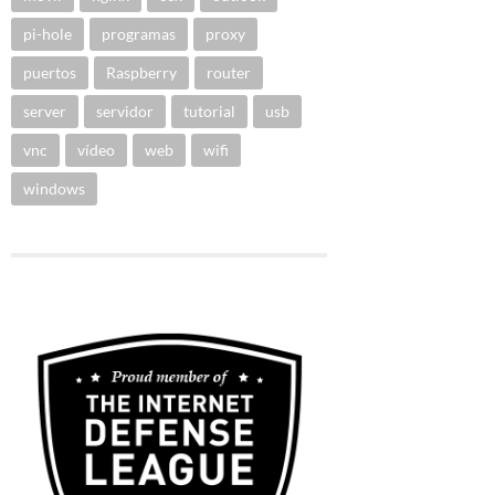
pi-hole
programas
proxy
puertos
Raspberry
router
server
servidor
tutorial
usb
vnc
vídeo
web
wifi
windows