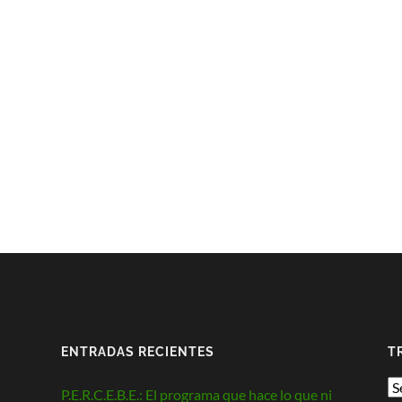
ENTRADAS RECIENTES
T
P.E.R.C.E.B.E.: El programa que hace lo que ni