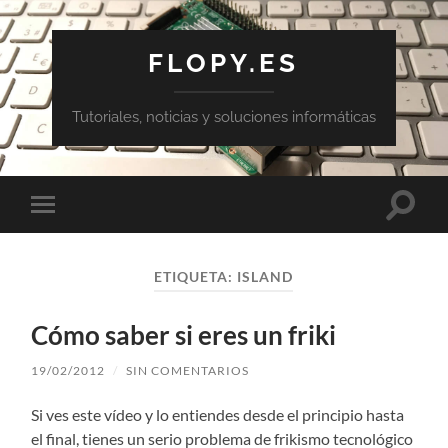
FLOPY.ES
Tutoriales, noticias y soluciones informáticas
Altern
Alternar
el
el
campo
menú
de
móvil
búsqu
ETIQUETA:
ISLAND
Cómo saber si eres un friki
19/02/2012
/
SIN COMENTARIOS
Si ves este vídeo y lo entiendes desde el principio hasta
el final, tienes un serio problema de frikismo tecnológico