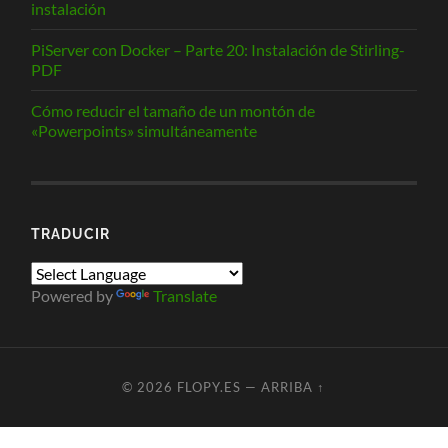
instalación
PiServer con Docker – Parte 20: Instalación de Stirling-
PDF
Cómo reducir el tamaño de un montón de
«Powerpoints» simultáneamente
TRADUCIR
Powered by
Translate
© 2026
FLOPY.ES
—
ARRIBA ↑