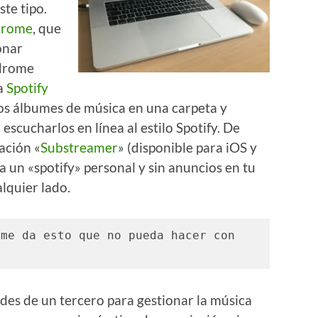
ste tipo.
drome
, que
onar
idrome
 a
Spotify
os álbumes de música en una carpeta y
cucharlos en línea al estilo Spotify. De
cación «
Substreamer
» (disponible para iOS y
a un «spotify» personal y sin anuncios en tu
lquier lado.
me da esto que no pueda hacer con 
des de un tercero para gestionar la música