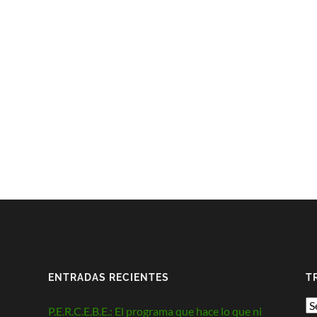
ENTRADAS RECIENTES
T
P.E.R.C.E.B.E.: El programa que hace lo que ni