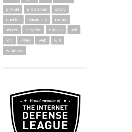
pi-hole
programas
proxy
puertos
Raspberry
router
server
servidor
tutorial
usb
vnc
vídeo
web
wifi
windows