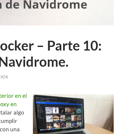
ocker – Parte 10:
 Navidrome.
IOS
terior en el
roxy en
stalar algo
cumplir
 con una