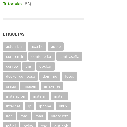
Tutoriales
(83)
ETIQUETAS
actualizar
apache
apple
compartir
contenedor
contraseña
correo
dns
docker
docker compose
dominio
fotos
gratis
imagen
imágenes
instalación
instalar
install
internet
ip
iphone
linux
lion
mac
mail
microsoft
móvil
nginx
osx
outlook