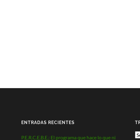
ENTRADAS RECIENTES
T
P.E.R.C.E.B.E.: El programa que hace lo que ni