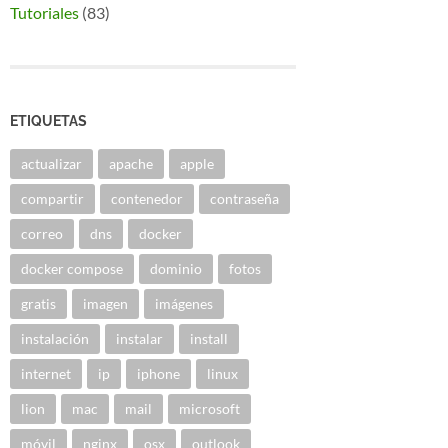
Tutoriales
(83)
ETIQUETAS
actualizar
apache
apple
compartir
contenedor
contraseña
correo
dns
docker
docker compose
dominio
fotos
gratis
imagen
imágenes
instalación
instalar
install
internet
ip
iphone
linux
lion
mac
mail
microsoft
móvil
nginx
osx
outlook