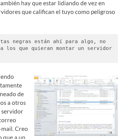
también hay que estar lidiando de vez en
rvidores que califican el tuyo como peligroso
tas negras están ahí para algo, no 
a los que quieran montar un servidor 
iendo
etamente
aneado de
os a otros
n servidor
correo
-mail. Creo
o que a un