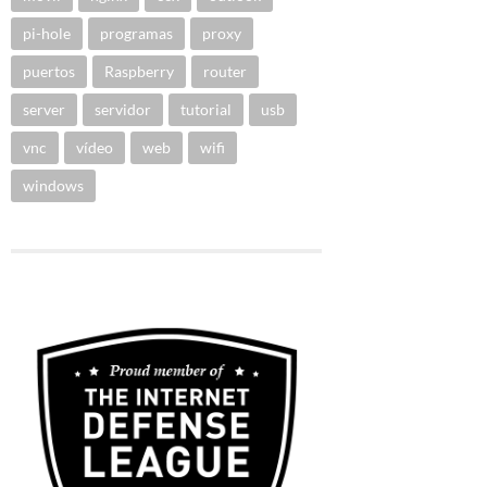
pi-hole
programas
proxy
puertos
Raspberry
router
server
servidor
tutorial
usb
vnc
vídeo
web
wifi
windows