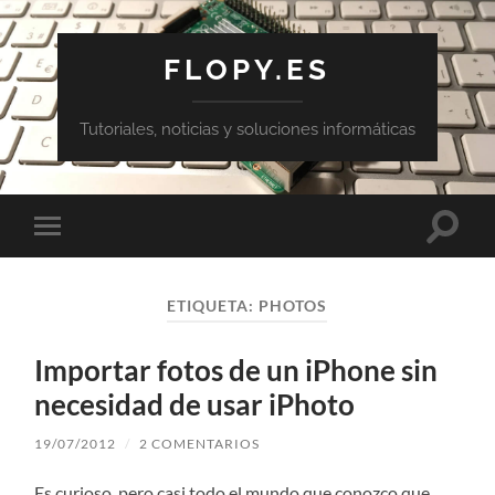
FLOPY.ES
Tutoriales, noticias y soluciones informáticas
Altern
Alternar
el
el
campo
menú
de
móvil
búsqu
ETIQUETA:
PHOTOS
Importar fotos de un iPhone sin
necesidad de usar iPhoto
19/07/2012
/
2 COMENTARIOS
Es curioso, pero casi todo el mundo que conozco que