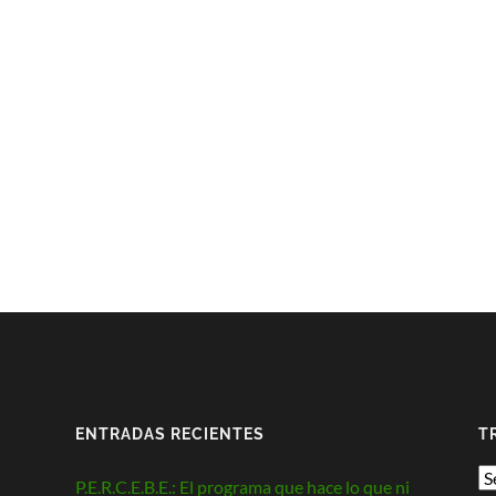
ENTRADAS RECIENTES
T
P.E.R.C.E.B.E.: El programa que hace lo que ni