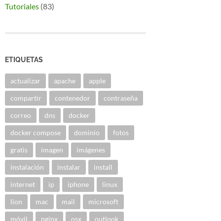
Tutoriales
(83)
ETIQUETAS
actualizar
apache
apple
compartir
contenedor
contraseña
correo
dns
docker
docker compose
dominio
fotos
gratis
imagen
imágenes
instalación
instalar
install
internet
ip
iphone
linux
lion
mac
mail
microsoft
móvil
nginx
osx
outlook