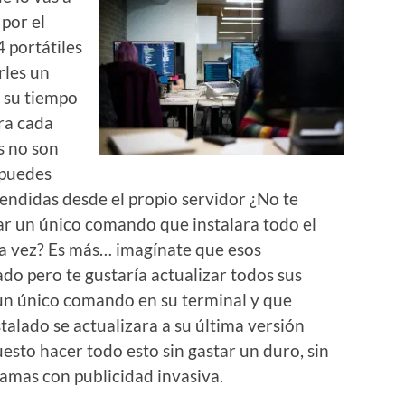
por el
4 portátiles
rles un
r su tiempo
ara cada
s no son
 puedes
tendidas desde el propio servidor ¿No te
ar un único comando que instalara todo el
ca vez? Es más… imagínate que esos
do pero te gustaría actualizar todos sus
un único comando en su terminal y que
alado se actualizara a su última versión
esto hacer todo esto sin gastar un duro, sin
ramas con publicidad invasiva.