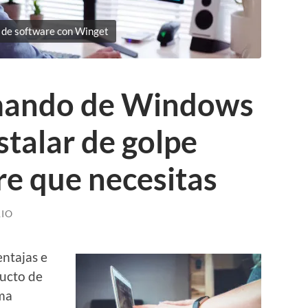
n de software con Winget
omando de Windows
stalar de golpe
re que necesitas
IO
entajas e
ducto de
ema