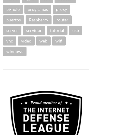
pi-hole
programas
proxy
puertos
Raspberry
router
server
servidor
tutorial
usb
vnc
vídeo
web
wifi
windows