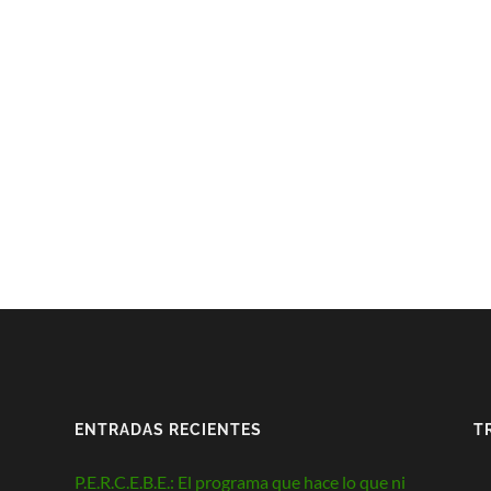
ENTRADAS RECIENTES
T
P.E.R.C.E.B.E.: El programa que hace lo que ni