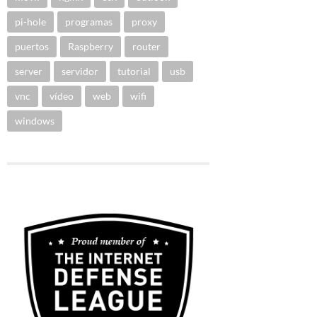
pi-hole
programas
proxy
puertos
Raspberry
router
server
servidor
tutorial
usb
vnc
vídeo
web
wifi
windows