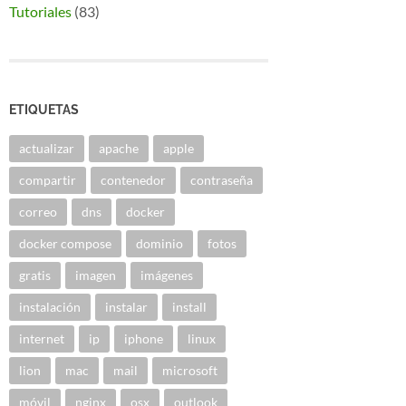
Tutoriales
(83)
ETIQUETAS
actualizar
apache
apple
compartir
contenedor
contraseña
correo
dns
docker
docker compose
dominio
fotos
gratis
imagen
imágenes
instalación
instalar
install
internet
ip
iphone
linux
lion
mac
mail
microsoft
móvil
nginx
osx
outlook