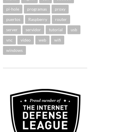
pi-hole
programas
proxy
puertos
Raspberry
router
server
servidor
tutorial
usb
vnc
vídeo
web
wifi
windows