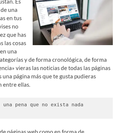
ustan. Es
 de una
as en tus
vises no
vez que has
s las cosas
 en una
tegorías y de forma cronológica, de forma
ncia» vieras las noticias de todas las páginas
ves una página más que te gusta pudieras
 entre ellas.
 una pena que no exista nada 
a de páginas web como en forma de