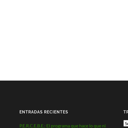
ENTRADAS RECIENTES
T
P.E.R.C.E.B.E.: El programa que hace lo que ni