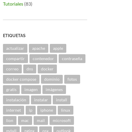
Tutoriales
(83)
ETIQUETAS
actualizar
apache
apple
compartir
contenedor
contraseña
correo
dns
docker
docker compose
dominio
fotos
gratis
imagen
imágenes
instalación
instalar
install
internet
ip
iphone
linux
lion
mac
mail
microsoft
móvil
nginx
osx
outlook