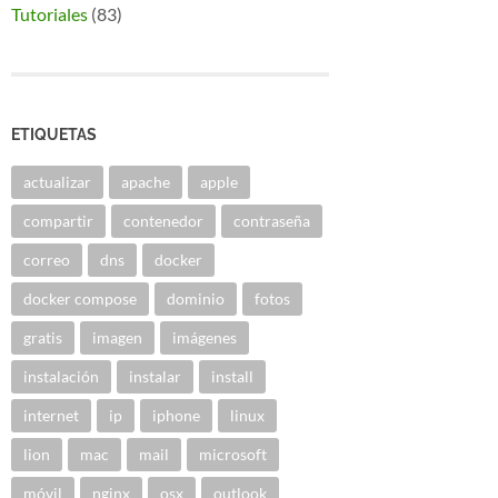
Tutoriales
(83)
ETIQUETAS
actualizar
apache
apple
compartir
contenedor
contraseña
correo
dns
docker
docker compose
dominio
fotos
gratis
imagen
imágenes
instalación
instalar
install
internet
ip
iphone
linux
lion
mac
mail
microsoft
móvil
nginx
osx
outlook