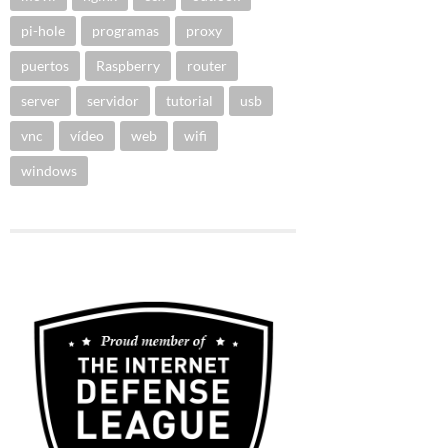
pi-hole
programas
proxy
puertos
Raspberry
router
server
servidor
tutorial
usb
vnc
vídeo
web
wifi
windows