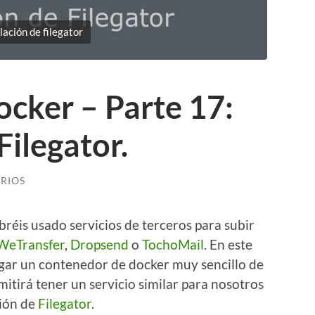
lación de filegator
ocker – Parte 17:
Filegator.
RIOS
éis usado servicios de terceros para subir
WeTransfer
,
Dropsend
o
TochoMail
. En este
egar un contenedor de docker muy sencillo de
itirá tener un servicio similar para nosotros
ción de
Filegator
.