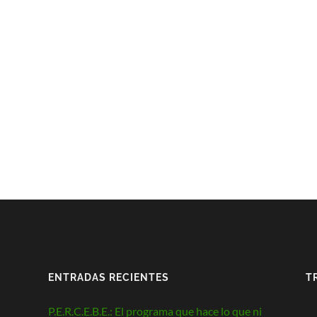
ENTRADAS RECIENTES
T
P.E.R.C.E.B.E.: El programa que hace lo que ni