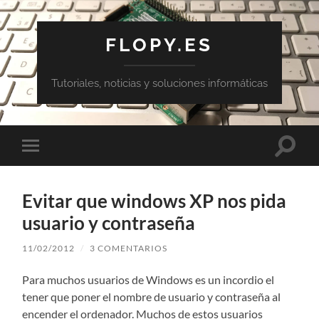
FLOPY.ES
Tutoriales, noticias y soluciones informáticas
Altern
Alternar
el
el
campo
menú
de
móvil
búsqu
Evitar que windows XP nos pida
usuario y contraseña
11/02/2012
/
3 COMENTARIOS
Para muchos usuarios de Windows es un incordio el
tener que poner el nombre de usuario y contraseña al
encender el ordenador. Muchos de estos usuarios