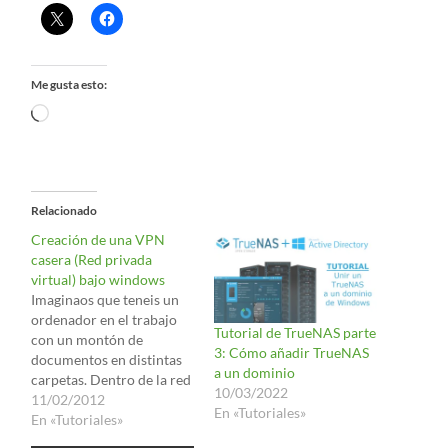
Me gusta esto:
Cargando...
Relacionado
Creación de una VPN
casera (Red privada
virtual) bajo windows
Imaginaos que teneis un
ordenador en el trabajo
Tutorial de TrueNAS parte
con un montón de
3: Cómo añadir TrueNAS
documentos en distintas
a un dominio
carpetas. Dentro de la red
10/03/2022
del trabajo, resulta
11/02/2012
En «Tutoriales»
sencillo compartir una
En «Tutoriales»
carpeta para que un