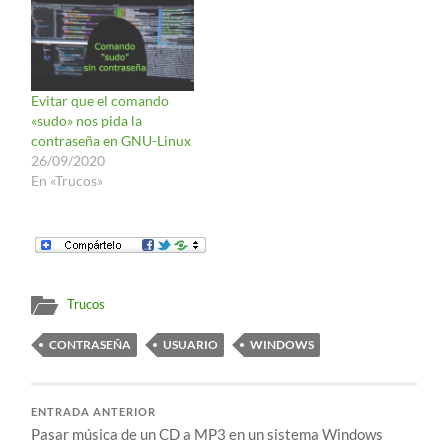
compañero, desde otro
ordenador, pueda acceder
a ella y trabajar
conjuntamente en unos
determinados archivos. El
Evitar que el comando
problema llega cuando
«sudo» nos pida la
tienes…
contraseña en GNU-Linux
26/09/2020
En «Trucos»
Trucos
CONTRASEÑA
USUARIO
WINDOWS
ENTRADA ANTERIOR
Pasar música de un CD a MP3 en un sistema Windows