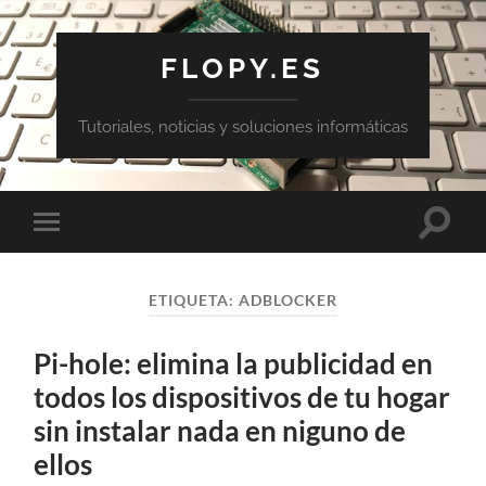
FLOPY.ES
Tutoriales, noticias y soluciones informáticas
Altern
Alternar
el
el
campo
menú
de
móvil
búsqu
ETIQUETA:
ADBLOCKER
Pi-hole: elimina la publicidad en
todos los dispositivos de tu hogar
sin instalar nada en niguno de
ellos