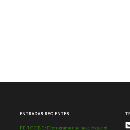
ENTRADAS RECIENTES
T
P.E.R.C.E.B.E.: El programa que hace lo que ni