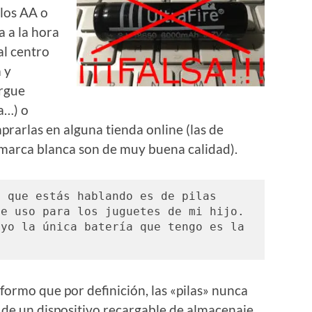
elos AA o
 a la hora
al centro
 y
rgue
a…) o
prarlas en alguna tienda online (las de
 marca blanca son de muy buena calidad).
 que estás hablando es de pilas 
e uso para los juguetes de mi hijo. 
yo la única batería que tengo es la 
ormo que por definición, las «pilas» nunca
de un dispositivo recargable de almacenaje