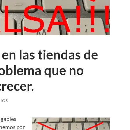
 en las tiendas de
roblema que no
recer.
IOS
rgables
enemos por