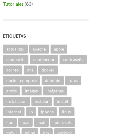
Tutoriales
(83)
ETIQUETAS
actualizar
apache
apple
compartir
contenedor
contraseña
correo
dns
docker
docker compose
dominio
fotos
gratis
imagen
imágenes
instalación
instalar
install
internet
ip
iphone
linux
lion
mac
mail
microsoft
móvil
nginx
osx
outlook