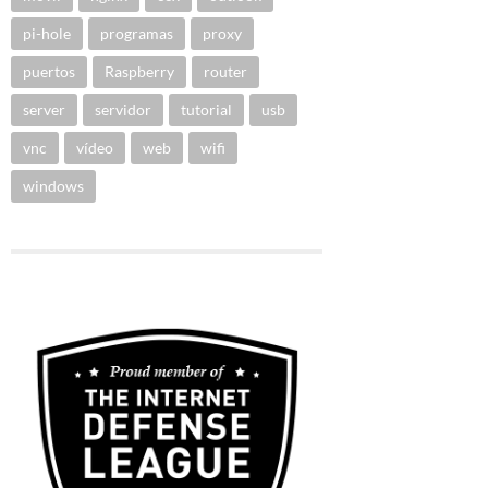
pi-hole
programas
proxy
puertos
Raspberry
router
server
servidor
tutorial
usb
vnc
vídeo
web
wifi
windows