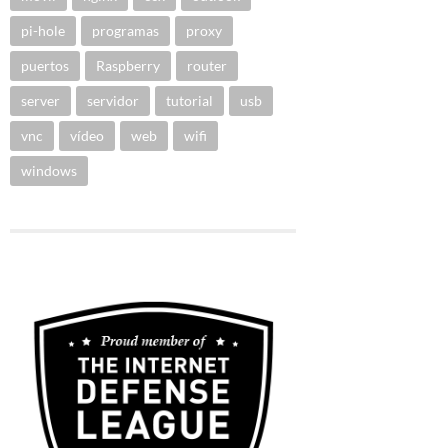
pi-hole
programas
proxy
puertos
Raspberry
router
server
servidor
tutorial
usb
vnc
vídeo
web
wifi
windows