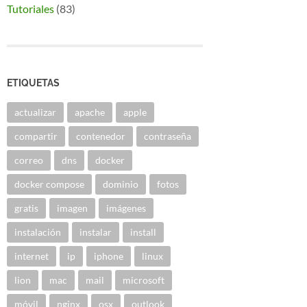
Tutoriales
(83)
ETIQUETAS
actualizar
apache
apple
compartir
contenedor
contraseña
correo
dns
docker
docker compose
dominio
fotos
gratis
imagen
imágenes
instalación
instalar
install
internet
ip
iphone
linux
lion
mac
mail
microsoft
móvil
nginx
osx
outlook