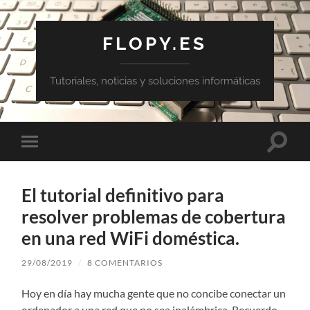
FLOPY.ES
Tutoriales, noticias y soluciones informáticas
Altern
Alternar
el
el
campo
menú
de
móvil
búsqu
El tutorial definitivo para
resolver problemas de cobertura
en una red WiFi doméstica.
29/08/2019
/
8 COMENTARIOS
Hoy en día hay mucha gente que no concibe conectar un
ordenador a una red que no sea inalámbrica. Recuerdo