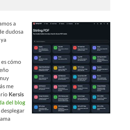
amos a
 de dudosa
 ya
o es cómo
ueño
 muy
más me
ario
Kersis
da del blog
 desplegar
lama