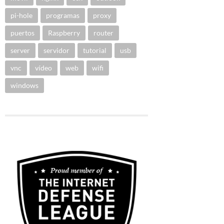
pi-hole
programas
proxy
puertos
Raspberry
router
server
servidor
tutorial
usb
vnc
vídeo
web
wifi
windows