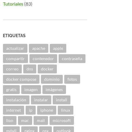
Tutoriales
(83)
ETIQUETAS
actualizar
apache
apple
compartir
contenedor
contraseña
correo
dns
docker
docker compose
dominio
fotos
gratis
imagen
imágenes
instalación
instalar
install
internet
ip
iphone
linux
lion
mac
mail
microsoft
móvil
nginx
osx
outlook