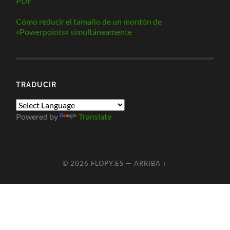
PDF
Cómo reducir el tamaño de un montón de
«Powerpoints» simultáneamente
TRADUCIR
Powered by
Translate
© 2026
FLOPY.ES
—
ARRIBA ↑