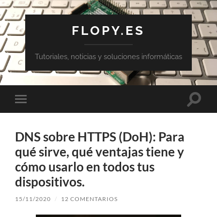
FLOPY.ES
Tutoriales, noticias y soluciones informáticas
Altern
Alternar
el
el
campo
menú
de
móvil
búsqu
DNS sobre HTTPS (DoH): Para
qué sirve, qué ventajas tiene y
cómo usarlo en todos tus
dispositivos.
15/11/2020
/
12 COMENTARIOS