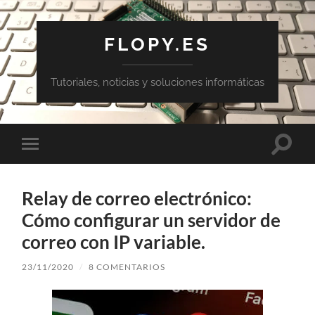
FLOPY.ES
Tutoriales, noticias y soluciones informáticas
Altern
Alternar
el
el
campo
menú
de
móvil
búsqu
Relay de correo electrónico:
Cómo configurar un servidor de
correo con IP variable.
23/11/2020
/
8 COMENTARIOS