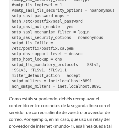
#smtp_tls_loglevel = 1

#smtp_sasl_tls_security_options = noanonymous

smtp_sasl_password_maps = 
hash:/etc/postfix/sasl_password

smtp_sasl_auth_enable = yes

smtp_sasl_mechanism_filter = login

smtp_sasl_security_options = noanonymous

smtpd_tls_CAfile = 
/etc/postfix/postfix.ca.pem

smtp_dns_support_level = dnssec

smtp_host_lookup = dns

smtpd_tls_mandatory_protocols = !SSLv2, 
!SSLv3, !TLSv1, !TLSv1.1

milter_default_action = accept

smtpd_milters = inet:localhost:8891

non_smtpd_milters = inet:localhost:8891
Como estáis suponiendo, debéis reemplazar el
contenido entre corchetes de la segunda línea con el
servidor de correo saliente de vuestro proveedor de
correo. Por ejemplo, en mi caso, que uso un relay del
proveedor de internet «mundo-r», esa línea queda tal