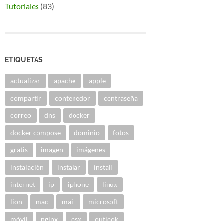
Tutoriales
(83)
ETIQUETAS
actualizar
apache
apple
compartir
contenedor
contraseña
correo
dns
docker
docker compose
dominio
fotos
gratis
imagen
imágenes
instalación
instalar
install
internet
ip
iphone
linux
lion
mac
mail
microsoft
móvil
nginx
osx
outlook