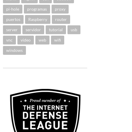
pi-hole
programas
proxy
puertos
Raspberry
router
server
servidor
tutorial
usb
vnc
vídeo
web
wifi
windows