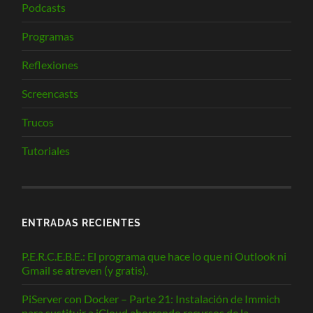
Podcasts
Programas
Reflexiones
Screencasts
Trucos
Tutoriales
ENTRADAS RECIENTES
P.E.R.C.E.B.E.: El programa que hace lo que ni Outlook ni
Gmail se atreven (y gratis).
PiServer con Docker – Parte 21: Instalación de Immich
para sustituir a iCloud ahorrando recursos de la