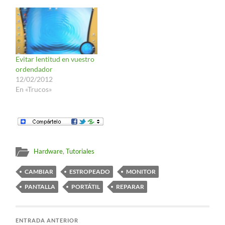
tutorial de cómo acceder
directamente al servicio
a ellos. Sobre la pantalla
técnico: 1) Meter la
no me voy a parar. Si
batería en el congelador.
quereis…
Vale... algunos direis que
me acabo de…
Evitar lentitud en vuestro
ordendador
12/02/2012
En «Trucos»
Hardware
,
Tutoriales
CAMBIAR
ESTROPEADO
MONITOR
PANTALLA
PORTÁTIL
REPARAR
ENTRADA ANTERIOR