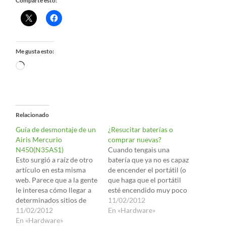
Comparte esto:
Me gusta esto:
Cargando...
Relacionado
Guía de desmontaje de un
¿Resucitar baterías o
Airis Mercurio
comprar nuevas?
N450(N35AS1)
Cuando tengais una
Esto surgió a raíz de otro
batería que ya no es capaz
artículo en esta misma
de encender el portátil (o
web. Parece que a la gente
que haga que el portátil
le interesa cómo llegar a
esté encendido muy poco
determinados sitios de
tiempo) hay dos
11/02/2012
este modelo de portátil,
11/02/2012
soluciones mejores que
En «Hardware»
por lo que aquí pongo un
En «Hardware»
comprar una nueva