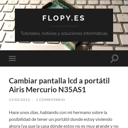
FLOPY.ES
Tutoriales, noticias y soluciones informáticas
Altern
Alternar
el
el
campo
menú
de
móvil
búsqu
Cambiar pantalla lcd a portátil
Airis Mercurio N35AS1
11/02/2012
/
1 COMENTARIO
Hace unos días, hablando con mi hermano sobre la
posibilidad de tener un portátil donde estoy viviendo
ahora (ya que la casa dónde estoy no es muy grande y no