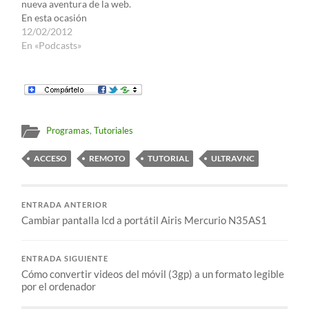
nueva aventura de la web.
En esta ocasión
trataremos los siguientes
12/02/2012
temas: - Presentación e
En «Podcasts»
historia del nacimiento de
este podcast - Problemas
y ventajas de cambiarse
de Windows a MAC OS -
LogMeIn: Un…
Programas
,
Tutoriales
ACCESO
REMOTO
TUTORIAL
ULTRAVNC
ENTRADA ANTERIOR
Cambiar pantalla lcd a portátil Airis Mercurio N35AS1
ENTRADA SIGUIENTE
Cómo convertir videos del móvil (3gp) a un formato legible
por el ordenador