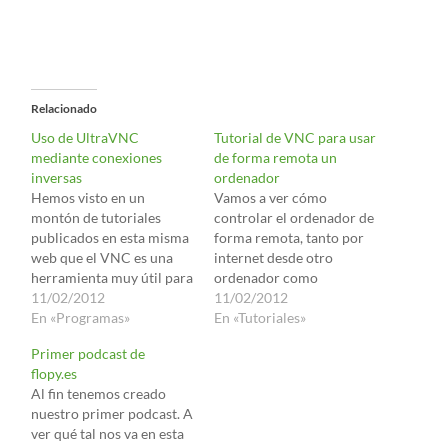
Relacionado
Uso de UltraVNC
Tutorial de VNC para usar
mediante conexiones
de forma remota un
inversas
ordenador
Hemos visto en un
Vamos a ver cómo
montón de tutoriales
controlar el ordenador de
publicados en esta misma
forma remota, tanto por
web que el VNC es una
internet desde otro
herramienta muy útil para
ordenador como
poder controlar un
11/02/2012
mediante una PDA,
11/02/2012
ordenador a distancia. De
En «Programas»
gracias a un excelente
En «Tutoriales»
todas formas puede surgir
programa llamado VNC.
Primer podcast de
un problema si se quiere
1) Programas necesarios
flopy.es
usar para, por ejemplo,
El programa que vamos a
Al fin tenemos creado
arreglar el ordenador de
usar para ambas cosas va
nuestro primer podcast. A
un amigo. Imaginaos la
a ser el mismo: El palm
ver qué tal nos va en esta
situación:…
VNC. El VNC es…