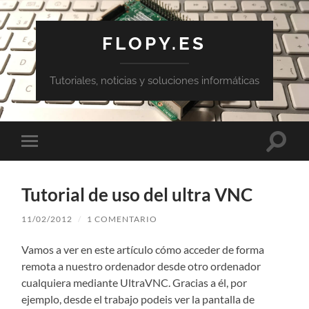
FLOPY.ES
Tutoriales, noticias y soluciones informáticas
Altern
Alternar
el
el
campo
menú
de
móvil
búsqu
Tutorial de uso del ultra VNC
11/02/2012
/
1 COMENTARIO
Vamos a ver en este artículo cómo acceder de forma
remota a nuestro ordenador desde otro ordenador
cualquiera mediante UltraVNC. Gracias a él, por
ejemplo, desde el trabajo podeis ver la pantalla de