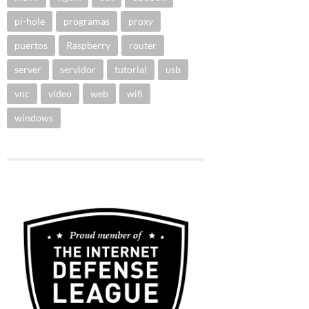
pi-hole
programas
proxy
puertos
Raspberry
router
server
servidor
tutorial
usb
vnc
vídeo
web
wifi
windows