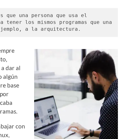
s que una persona que usa el 
a tener los mismos programas que una 
ejemplo, a la arquitectura.
iempre
to,
a dar al
o algún
are base
 por
acaba
gramas.
abajar con
nux,