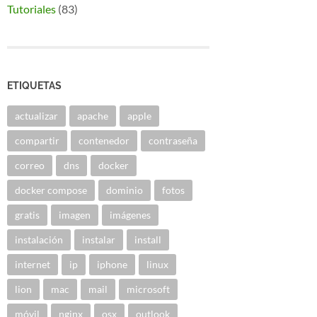
Tutoriales
(83)
ETIQUETAS
actualizar
apache
apple
compartir
contenedor
contraseña
correo
dns
docker
docker compose
dominio
fotos
gratis
imagen
imágenes
instalación
instalar
install
internet
ip
iphone
linux
lion
mac
mail
microsoft
móvil
nginx
osx
outlook