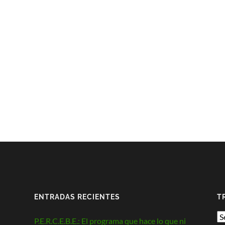
ENTRADAS RECIENTES
T
P.E.R.C.E.B.E.: El programa que hace lo que ni