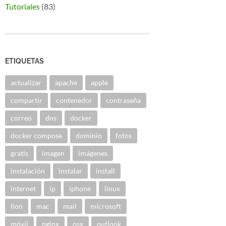
Tutoriales
(83)
ETIQUETAS
actualizar
apache
apple
compartir
contenedor
contraseña
correo
dns
docker
docker compose
dominio
fotos
gratis
imagen
imágenes
instalación
instalar
install
internet
ip
iphone
linux
lion
mac
mail
microsoft
móvil
nginx
osx
outlook