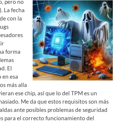
o, pero no
. La fecha
de con la
bugs
cesadores
ir
na forma
blemas
d. El
o en esa
os más alla
vieran ese chip, así que lo del TPM es un
emasiado. Me da que estos requisitos son más
paldas ante posibles problemas de seguridad
es para el correcto funcionamiento del