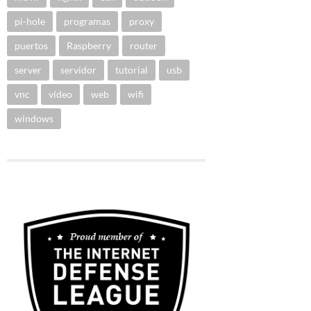
pi-hole
programas
proxy
puertos
Raspberry
router
server
servidor
tutorial
usb
vnc
vídeo
web
wifi
windows