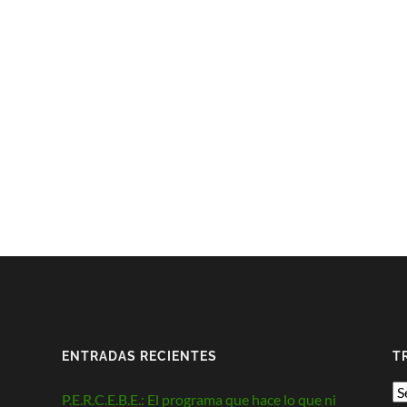
ENTRADAS RECIENTES
T
P.E.R.C.E.B.E.: El programa que hace lo que ni