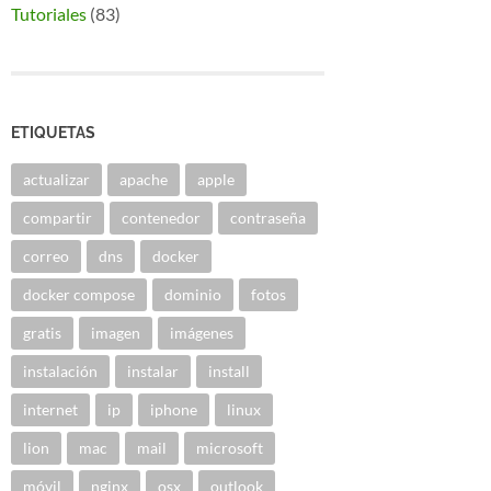
Tutoriales
(83)
ETIQUETAS
actualizar
apache
apple
compartir
contenedor
contraseña
correo
dns
docker
docker compose
dominio
fotos
gratis
imagen
imágenes
instalación
instalar
install
internet
ip
iphone
linux
lion
mac
mail
microsoft
móvil
nginx
osx
outlook