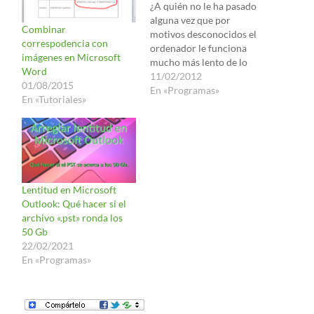
¿A quién no le ha pasado
alguna vez que por
Combinar
motivos desconocidos el
correspodencia con
ordenador le funciona
imágenes en Microsoft
mucho más lento de lo
Word
que debería (Muchas
11/02/2012
01/08/2015
veces sin ni siquiera haber
En «Programas»
En «Tutoriales»
hecho el cafre con el
equipo)? Casualmente he
encontrado un programa
que ayuda muchísimo a
arreglar esos problemas
de velocidad con…
Lentitud en Microsoft
Outlook: Qué hacer si el
archivo «.pst» ronda los
50 Gb
22/02/2021
En «Programas»