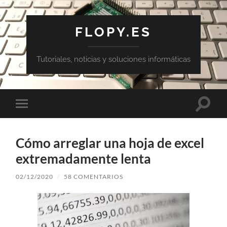
FLOPY.ES
Tutoriales, noticias y soluciones informáticas
Altern
Alternar
el
el
campo
menú
de
móvil
búsqu
Cómo arreglar una hoja de excel
extremadamente lenta
02/12/2020
/
58 COMENTARIOS