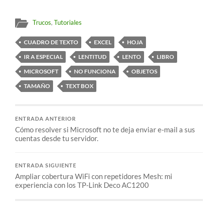
Trucos
,
Tutoriales
CUADRO DE TEXTO
EXCEL
HOJA
IR A ESPECIAL
LENTITUD
LENTO
LIBRO
MICROSOFT
NO FUNCIONA
OBJETOS
TAMAÑO
TEXT BOX
ENTRADA ANTERIOR
Cómo resolver si Microsoft no te deja enviar e-mail a sus
cuentas desde tu servidor.
ENTRADA SIGUIENTE
Ampliar cobertura WiFi con repetidores Mesh: mi
experiencia con los TP-Link Deco AC1200