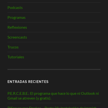
Podcasts
Programas
Reflexiones
Screencasts
Trucos
Tutoriales
ENTRADAS RECIENTES
P.E.R.C.E.B.E.: El programa que hace lo que ni Outlook ni
Gmail se atreven (y gratis).
PiServer con Docker – Parte 21: Instalación de Immich